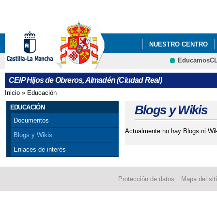
Pa
co
pri
NUESTRO CENTRO
EducamosC
PLAN DIGITAL DE CE
CRFP
CEIP Hijos de Obreros, Almadén (Ciudad Real)
LISTADO LIBROS TEX
Inicio
»
Educación
Se encuentra usted aquí
PLAN DIGITAL DE CEN
Blogs y Wikis
EDUCACIÓN
Documentos
Actualmente no hay Blogs ni Wik
Blogs y Wikis
Enlaces de interés
Protección de datos
Mapa del sit