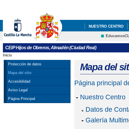
Pa
co
pri
NUESTRO CENTRO
EducamosC
PLAN DIGITAL DE CE
CRFP
CEIP Hijos de Obreros, Almadén (Ciudad Real)
LISTADO LIBROS TEX
Inicio
Se encuentra usted aquí
PLAN DIGITAL DE CEN
Mapa del sit
Protección de datos
Mapa del sitio
Accesibilidad
Página principal 
Aviso Legal
Nuestro Centro
Página Principal
Datos de Cont
Galería Multim