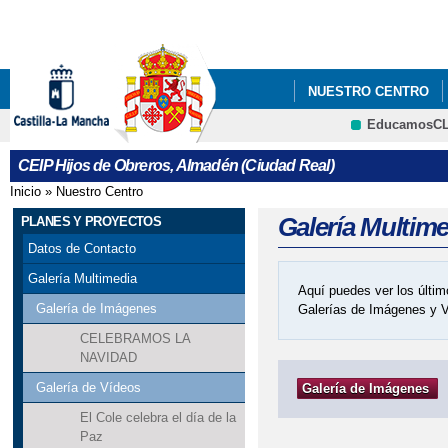
Pa
co
pri
NUESTRO CENTRO
EducamosC
PLAN DIGITAL DE CE
CRFP
CEIP Hijos de Obreros, Almadén (Ciudad Real)
LISTADO LIBROS TEX
Inicio
»
Nuestro Centro
Se encuentra usted aquí
PLAN DIGITAL DE CEN
Galería Multim
PLANES Y PROYECTOS
Datos de Contacto
Galería Multimedia
Aquí puedes ver los últim
Galería de Imágenes
Galerías de Imágenes y 
CELEBRAMOS LA
NAVIDAD
Galería de Vídeos
Galería de Imágenes
El Cole celebra el día de la
Paz