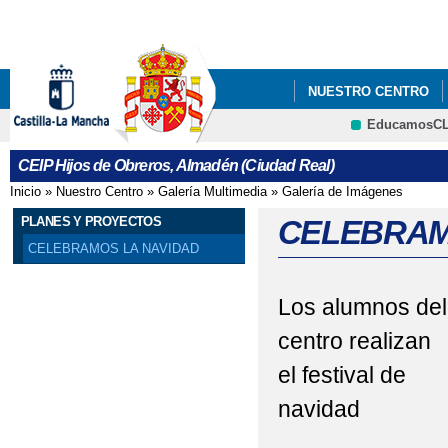
Pa
co
pri
NUESTRO CENTRO
EducamosC
PLAN DIGITAL DE CE
CRFP
CEIP Hijos de Obreros, Almadén (Ciudad Real)
LISTADO LIBROS TEX
Inicio
»
Nuestro Centro
»
Galería Multimedia
»
Galería de Imágenes
Se encuentra usted aquí
PLAN DIGITAL DE CEN
PLANES Y PROYECTOS
CELEBRAM
CELEBRAMOS LA NAVIDAD
Los alumnos del
centro realizan
el festival de
navidad